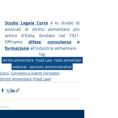
Studio Legale Corte
 è lo studio di 
avvocati di diritto alimentare più 
antico d'Italia, fondato nel 1921. 
Offriamo 
difese
, 
consulenza
 e 
formazione
all'industria alimentare.
Tag:
diritto alimentare
Food Law
reati alimentari
webinar
sanzioni amministrative
Corsi, Convegni e Eventi Formativi
Diritto Alimentare (Food Law)