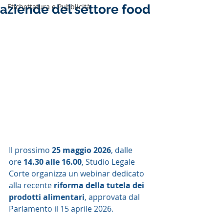
aziende del settore food
Etichettatura e Pubblicità
Il prossimo 
25 maggio 2026
, dalle 
ore 
14.30 alle 16.00
, Studio Legale 
Corte organizza un webinar dedicato 
alla recente 
riforma della tutela dei 
prodotti alimentari
, approvata dal 
Parlamento il 15 aprile 2026.   