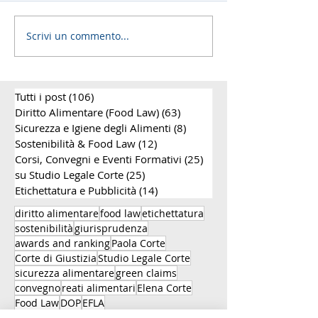
Scrivi un commento...
Etichettatura
Etichettatura 
alimentare ingannevole:
spiritose: la se
la sentenza C-301/25
della Corte di G
chiarisce il rapporto tra
UE vieta la
Tutti i post
(106)
106 post
Codice del Consumo e
denominazione
Reg. UE 1169/2011
alcolico” (C-56
Diritto Alimentare (Food Law)
(63)
63 post
Sicurezza e Igiene degli Alimenti
(8)
8 post
Sostenibilità & Food Law
(12)
12 post
Corsi, Convegni e Eventi Formativi
(25)
25 post
su Studio Legale Corte
(25)
25 post
Etichettatura e Pubblicità
(14)
14 post
diritto alimentare
food law
etichettatura
sostenibilità
giurisprudenza
awards and ranking
Paola Corte
Corte di Giustizia
Studio Legale Corte
sicurezza alimentare
green claims
convegno
reati alimentari
Elena Corte
Food Law
DOP
EFLA
pratiche commerciali scorrette