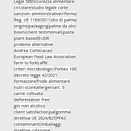
Legal 500
Sicurezza alimentare
circolare
studio legale corte
sanzioni amministrative
riforma
Reg. UE 1169/2011
olio di palma
origine
packaging
palma da olio
bovini
client testimonials
pasta
plant-based
EUDR
proteine alternative
Andrea Corte
cacao
European Food Law Association
farm to fork
caffè
criteri microbiologici
Forbes 100
decreto legge 42/2021
formazione
frode alimentare
nutri-score
allergeni
art. 5
carne coltivata
deforestation free
gin non alcolico
client satisfaction
pal
gomma
direttiva UE 2024/825
PFAS
contaminanti
imballaggi
direttive colazione