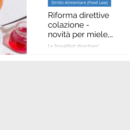
Diritto Alimentare (Food Law)
Riforma direttive
colazione -
novità per miele,
marmellate,
Le 'breakfast directives'
succhi di frutta, e
riguardano la composizione,
l'etichettatura e la
latte in polvere
denominazione di alcuni
prodotti alimentari