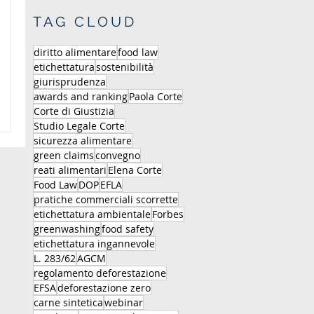
TAG CLOUD
diritto alimentare
food law
etichettatura
sostenibilità
giurisprudenza
awards and ranking
Paola Corte
Corte di Giustizia
Studio Legale Corte
sicurezza alimentare
green claims
convegno
reati alimentari
Elena Corte
Food Law
DOP
EFLA
pratiche commerciali scorrette
etichettatura ambientale
Forbes
greenwashing
food safety
etichettatura ingannevole
L. 283/62
AGCM
regolamento deforestazione
EFSA
deforestazione zero
carne sintetica
webinar