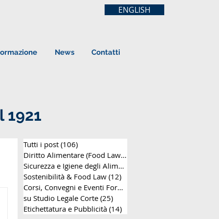
ENGLISH
ormazione
News
Contatti
l 1921
Tutti i post
(106)
106 post
Diritto Alimentare (Food Law)
(63)
63 post
Sicurezza e Igiene degli Alimenti
(8)
8 post
Sostenibilità & Food Law
(12)
12 post
Corsi, Convegni e Eventi Formativi
(25)
25 post
su Studio Legale Corte
(25)
25 post
Etichettatura e Pubblicità
(14)
14 post