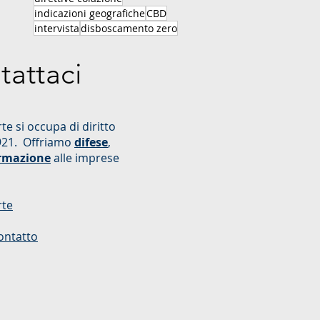
indicazioni geografiche
CBD
intervista
disboscamento zero
tattaci
te si occupa di diritto
921. Offriamo
difese
,
rmazione
alle imprese
rte
ontatto