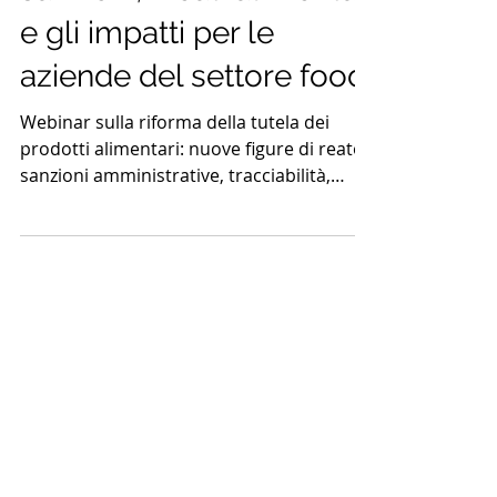
webinar sulle nuove
sanzioni, i reati alimentari
e gli impatti per le
aziende del settore food
Webinar sulla riforma della tutela dei
prodotti alimentari: nuove figure di reato,
sanzioni amministrative, tracciabilità,
etichettatura e impatti sui modelli 231 per
le aziende food.