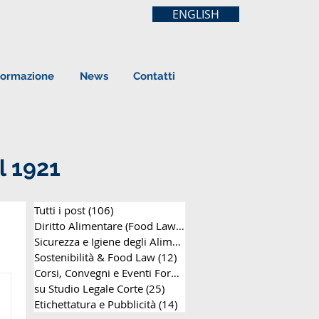
ENGLISH
ormazione
News
Contatti
l 1921
Tutti i post
(106)
106 post
Diritto Alimentare (Food Law)
(63)
63 post
Sicurezza e Igiene degli Alimenti
(8)
8 post
Sostenibilità & Food Law
(12)
12 post
Corsi, Convegni e Eventi Formativi
(25)
25 post
su Studio Legale Corte
(25)
25 post
Etichettatura e Pubblicità
(14)
14 post