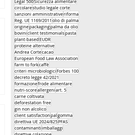
Legal 500
Sicurezza alimentare
circolare
studio legale corte
sanzioni amministrative
riforma
Reg. UE 1169/2011
olio di palma
origine
packaging
palma da olio
bovini
client testimonials
pasta
plant-based
EUDR
proteine alternative
Andrea Corte
cacao
European Food Law Association
farm to fork
caffè
criteri microbiologici
Forbes 100
decreto legge 42/2021
formazione
frode alimentare
nutri-score
allergeni
art. 5
carne coltivata
deforestation free
gin non alcolico
client satisfaction
pal
gomma
direttiva UE 2024/825
PFAS
contaminanti
imballaggi
direttive colazione