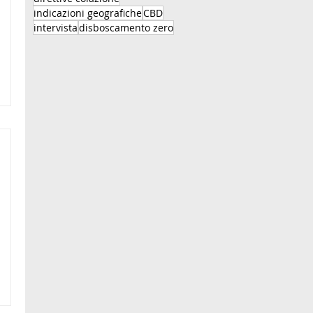
indicazioni geografiche
CBD
intervista
disboscamento zero