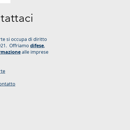
tattaci
te si occupa di diritto
921. Offriamo
difese
,
rmazione
alle imprese
rte
ontatto