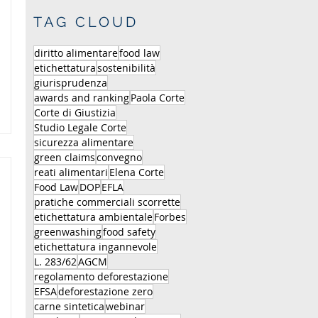
TAG CLOUD
diritto alimentare
food law
etichettatura
sostenibilità
giurisprudenza
awards and ranking
Paola Corte
Corte di Giustizia
Studio Legale Corte
sicurezza alimentare
green claims
convegno
reati alimentari
Elena Corte
Food Law
DOP
EFLA
pratiche commerciali scorrette
etichettatura ambientale
Forbes
greenwashing
food safety
etichettatura ingannevole
L. 283/62
AGCM
regolamento deforestazione
EFSA
deforestazione zero
carne sintetica
webinar