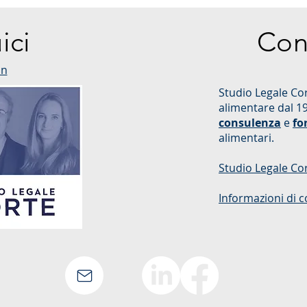
tema dell'etichettatura di
Francia, Italia e
origine e delle indicazioni
Germania
ici
Con
geografiche. La prima...
in
Studio Legale Cor
alimentare dal 1
consulenza
e
fo
alimentari.
Studio Legale Co
Informazioni di c