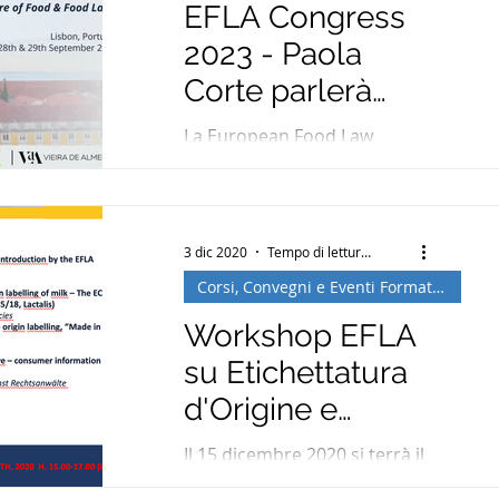
EFLA Congress
2023 - Paola
Corte parlerà
delle due
La European Food Law
proposte di
Association tratterà il futuro
del diritto alimentare nella
direttiva sui
conferenza di Lisbona. Paola
green claims
Corte parlerà di green claims
3 dic 2020
Tempo di lettura: 1 min
Corsi, Convegni e Eventi Formativi
Workshop EFLA
su Etichettatura
d'Origine e
Indicazioni
Il 15 dicembre 2020 si terrà il
Geografiche in
workshop EFLA dedicato al