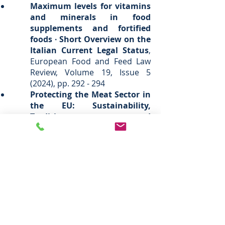
Maximum levels for vitamins
and minerals in food
supplements and fortified
foods ∙ Short Overview on the
Italian Current Legal Status
,
European Food and Feed Law
Review, Volume 19, Issue 5
(2024), pp. 292 - 294
Protecting the Meat Sector in
the EU: Sustainability,
Tradition, and
Innovation,
European Food
and Feed Law Review, Volume
19, Issue 1 (2024), pp. 4 - 10
The Proposal of a Green
Claims Directive,
European
Food and Feed Law Review,
Volume 18, Issue 3 (2023), pp.
152 – 156
Green Claims ∙ The Future of