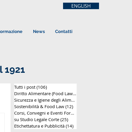
ENGLISH
ormazione
News
Contatti
l 1921
Tutti i post
(106)
106 post
Diritto Alimentare (Food Law)
(63)
63 post
Sicurezza e Igiene degli Alimenti
(8)
8 post
Sostenibilità & Food Law
(12)
12 post
Corsi, Convegni e Eventi Formativi
(25)
25 post
su Studio Legale Corte
(25)
25 post
Etichettatura e Pubblicità
(14)
14 post