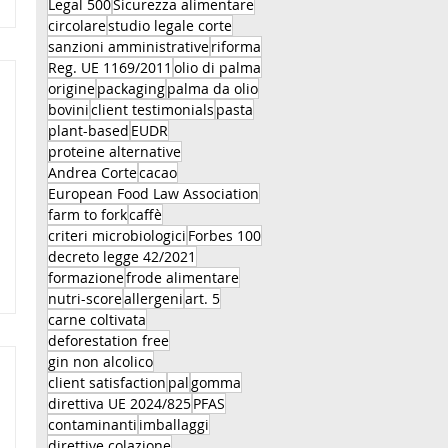
Legal 500
Sicurezza alimentare
circolare
studio legale corte
sanzioni amministrative
riforma
Reg. UE 1169/2011
olio di palma
origine
packaging
palma da olio
bovini
client testimonials
pasta
plant-based
EUDR
proteine alternative
Andrea Corte
cacao
European Food Law Association
farm to fork
caffè
criteri microbiologici
Forbes 100
decreto legge 42/2021
formazione
frode alimentare
nutri-score
allergeni
art. 5
carne coltivata
deforestation free
gin non alcolico
client satisfaction
pal
gomma
direttiva UE 2024/825
PFAS
contaminanti
imballaggi
direttive colazione