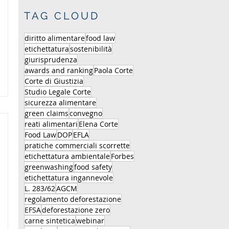
TAG CLOUD
diritto alimentare
food law
etichettatura
sostenibilità
giurisprudenza
awards and ranking
Paola Corte
Corte di Giustizia
Studio Legale Corte
sicurezza alimentare
green claims
convegno
reati alimentari
Elena Corte
Food Law
DOP
EFLA
pratiche commerciali scorrette
etichettatura ambientale
Forbes
greenwashing
food safety
etichettatura ingannevole
L. 283/62
AGCM
regolamento deforestazione
EFSA
deforestazione zero
carne sintetica
webinar