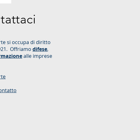
tattaci
te si occupa di diritto
921. Offriamo
difese
,
rmazione
alle imprese
rte
ontatto