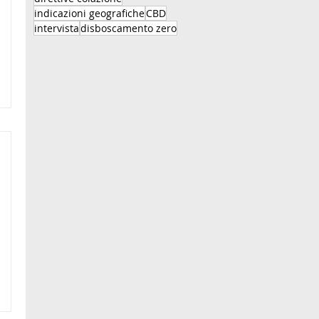
indicazioni geografiche
CBD
intervista
disboscamento zero