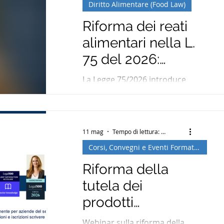
Diritto Alimentare (Food Law)
Riforma dei reati
alimentari nella L.
75 del 2026:
Guida completa
La Legge 75/2026 introduce
nuovi reati agroalimentari,
rafforza le sanzioni per frode
alimentare e tutela DOP e
IGP. Scopri cosa cambia per le
11 mag
Tempo di lettura: 2 min
imprese del settore.
Corsi, Convegni e Eventi Formativi
Riforma della
tutela dei
prodotti
alimentari:
Webinar sulla riforma della