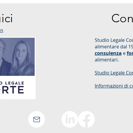
pubblicato il D.L.vo 27/21, che
Decreto Legge
avrebbe dovuto adeguare il
42/2021
ici
Con
nostro ordinamento al Reg.
UE...
in
Studio Legale Cor
alimentare dal 1
consulenza
e
fo
alimentari.
Studio Legale Co
Informazioni di c