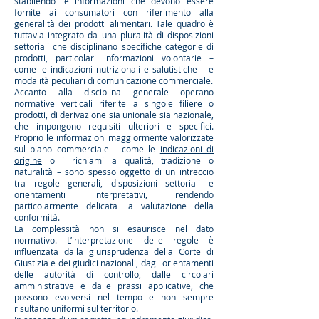
stabilendo le informazioni che devono essere
fornite ai consumatori con riferimento alla
generalità dei prodotti alimentari. Tale quadro è
tuttavia integrato da una pluralità di disposizioni
settoriali che disciplinano specifiche categorie di
prodotti, particolari informazioni volontarie –
come le indicazioni nutrizionali e salutistiche – e
modalità peculiari di comunicazione commerciale.
Accanto alla disciplina generale operano
normative verticali riferite a singole filiere o
prodotti, di derivazione sia unionale sia nazionale,
che impongono requisiti ulteriori e specifici.
Proprio le informazioni maggiormente valorizzate
sul piano commerciale – come le
indicazioni di
origine
o i richiami a qualità, tradizione o
naturalità – sono spesso oggetto di un intreccio
tra regole generali, disposizioni settoriali e
orientamenti interpretativi, rendendo
particolarmente delicata la valutazione della
conformità.
La complessità non si esaurisce nel dato
normativo. L’interpretazione delle regole è
influenzata dalla giurisprudenza della Corte di
Giustizia e dei giudici nazionali, dagli orientamenti
delle autorità di controllo, dalle circolari
amministrative e dalle prassi applicative, che
possono evolversi nel tempo e non sempre
risultano uniformi sul territorio.