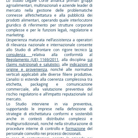
Lo Studio Legale Corte affianca primari gruppi
agroalimentari, multinazionali e aziende leader di
mercato nella gestione delle problematiche
connesse all’etichettatura e alla pubblicità dei
prodotti alimentari, operando quale interlocutore
giuridico di riferimento per strutture corporate
complesse e per le funzioni legali, regolatorie e
marketing.
L’esperienza maturata nell’assistenza a operatori
di rilevanza nazionale e internazionale consente
allo Studio di affrontare con rigore tecnico
la
consulenza
relativa alla conformità al
Regolamento (UE) 1169/2011
, alla disciplina
sui
claims nutrizionali e salutistici
, alle
indicazioni di
origine e provenienza
, nonché alle normative
verticali applicabili alle diverse filiere produttive.
L’analisi si estende alla coerenza complessiva tra
etichetta, packaging e comunicazione
commerciale, alla valutazione preventiva del
rischio regolatorio e all’impatto reputazionale sul
mercato.
Lo Studio interviene in via preventiva,
supportando le imprese nella definizione di
strategie di etichettatura conformi e sostenibili
anche in contesti distributivi complessi e
multigiurisdizionali, nonché nella strutturazione di
procedure interne di controllo e
formazione
del
personale coinvolto nei processi decisionali.