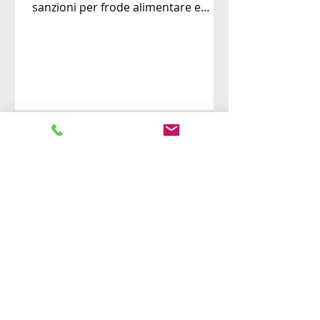
sanzioni per frode alimentare e
tutela DOP e IGP. Scopri cosa cambia
per le imprese del settore.
Etichettatura alimentare