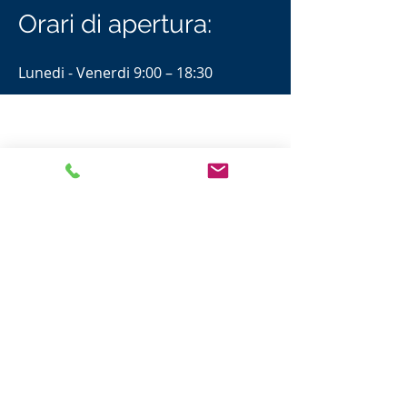
Orari di apertura:
Lunedi - Venerdi 9:00 – 18:30
Studio Legale Corte - Avv. Andrea Corte -
Avv. Elena Corte - Avv. Paola Corte