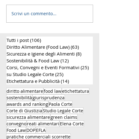
Scrivi un commento...
Congresso EFLA 2025: A
18° EFFL Confe
Milano il dibattito sul
2024 - Paola Co
rapporto tra scienza e
tratterà i casi d
diritto alimentare
Corte di Giustiz
Tutti i post
(106)
106 post
Europea
Diritto Alimentare (Food Law)
(63)
63 post
Sicurezza e Igiene degli Alimenti
(8)
8 post
Sostenibilità & Food Law
(12)
12 post
Corsi, Convegni e Eventi Formativi
(25)
25 post
su Studio Legale Corte
(25)
25 post
Etichettatura e Pubblicità
(14)
14 post
diritto alimentare
food law
etichettatura
sostenibilità
giurisprudenza
awards and ranking
Paola Corte
Corte di Giustizia
Studio Legale Corte
sicurezza alimentare
green claims
convegno
reati alimentari
Elena Corte
Food Law
DOP
EFLA
pratiche commerciali scorrette