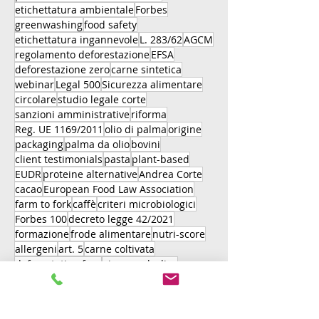
etichettatura ambientale
Forbes
greenwashing
food safety
etichettatura ingannevole
L. 283/62
AGCM
regolamento deforestazione
EFSA
deforestazione zero
carne sintetica
webinar
Legal 500
Sicurezza alimentare
circolare
studio legale corte
sanzioni amministrative
riforma
Reg. UE 1169/2011
olio di palma
origine
packaging
palma da olio
bovini
client testimonials
pasta
plant-based
EUDR
proteine alternative
Andrea Corte
cacao
European Food Law Association
farm to fork
caffè
criteri microbiologici
Forbes 100
decreto legge 42/2021
formazione
frode alimentare
nutri-score
allergeni
art. 5
carne coltivata
deforestation free
gin non alcolico
client satisfaction
pal
gomma
direttiva UE 2024/825
PFAS
contaminanti
imballaggi
direttive colazione