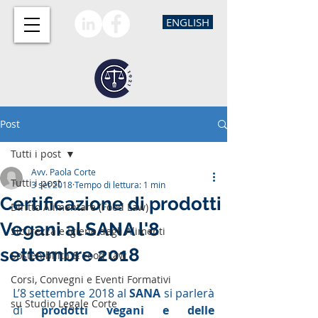
ENGLISH
Post
Tutti i post
Avv. Paola Corte
Tutti i post
3 set 2018
Tempo di lettura: 1 min
Certificazione di prodotti
Diritto Alimentare (Food Law)
Vegani al SANA l'8
Sicurezza e Igiene degli Alimenti
settembre 2018
Sostenibilità & Food Law
Corsi, Convegni e Eventi Formativi
L’8 settembre 2018 al 
SANA 
si parlerà 
su Studio Legale Corte
di 
prodotti vegani e delle 