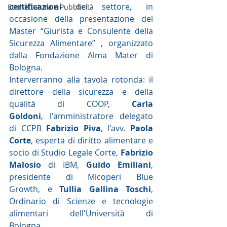
certificazioni
 del settore, in 
Etichettatura e Pubblicità
occasione della presentazione del 
Master “Giurista e Consulente della 
Sicurezza Alimentare” , organizzato 
dalla Fondazione Alma Mater di 
Bologna. 
Interverranno alla tavola rotonda: il 
direttore della sicurezza e della 
qualità di COOP, 
Carla 
Goldoni
, l'amministratore delegato 
di CCPB 
Fabrizio Piva
, l'avv. 
Paola 
Corte
, esperta di diritto alimentare e 
socio di Studio Legale Corte, 
Fabrizio 
Malosio 
di IBM, 
Guido Emiliani
, 
presidente di Micoperi Blue 
Growth, e 
Tullia Gallina Toschi
, 
Ordinario di Scienze e tecnologie 
alimentari dell'Università di 
Bologna.  