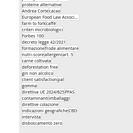
proteine alternative
Andrea Corte
cacao
European Food Law Association
farm to fork
caffè
criteri microbiologici
Forbes 100
decreto legge 42/2021
formazione
frode alimentare
nutri-score
allergeni
art. 5
carne coltivata
deforestation free
gin non alcolico
client satisfaction
pal
gomma
direttiva UE 2024/825
PFAS
contaminanti
imballaggi
direttive colazione
indicazioni geografiche
CBD
intervista
disboscamento zero