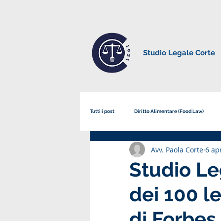
Studio Legale Corte
Tutti i post
Diritto Alimentare (Food Law)
Avv. Paola Corte
6 ap
Corsi, Convegni e Eventi Formativi
su S
Studio Le
dei 100 l
di Forbes 