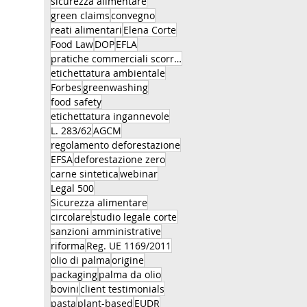
sicurezza alimentare
green claims
convegno
reati alimentari
Elena Corte
Food Law
DOP
EFLA
pratiche commerciali scorrette
etichettatura ambientale
Forbes
greenwashing
food safety
etichettatura ingannevole
L. 283/62
AGCM
regolamento deforestazione
EFSA
deforestazione zero
carne sintetica
webinar
Legal 500
Sicurezza alimentare
circolare
studio legale corte
sanzioni amministrative
riforma
Reg. UE 1169/2011
olio di palma
origine
packaging
palma da olio
bovini
client testimonials
pasta
plant-based
EUDR