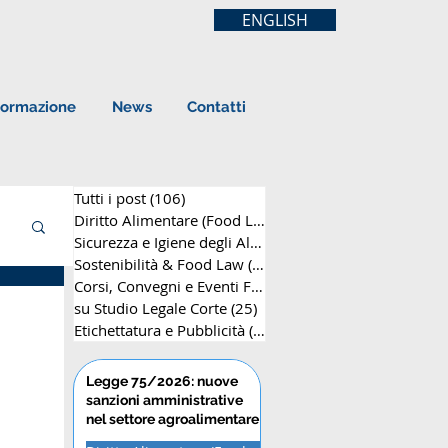
ENGLISH
ormazione
News
Contatti
Tutti i post
(106)
106 post
Diritto Alimentare (Food Law)
(63)
63 post
Sicurezza e Igiene degli Alimenti
(8)
8 post
Sostenibilità & Food Law
(12)
12 post
Corsi, Convegni e Eventi Formativi
(25)
25 post
su Studio Legale Corte
(25)
25 post
Etichettatura e Pubblicità
(14)
14 post
Legge 75/2026: nuove
sanzioni amministrative
nel settore agroalimentare