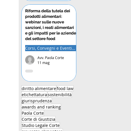
Riforma della tutela dei
prodotti alimentari:
webinar sulle nuove
sanzioni, i reati alimentari
e gli impatti per le aziende
del settore food
Corsi, Convegni e Eventi Formativi
Avv. Paola Corte
11 mag
diritto alimentare
food law
etichettatura
sostenibilità
giurisprudenza
awards and ranking
Paola Corte
Corte di Giustizia
Studio Legale Corte