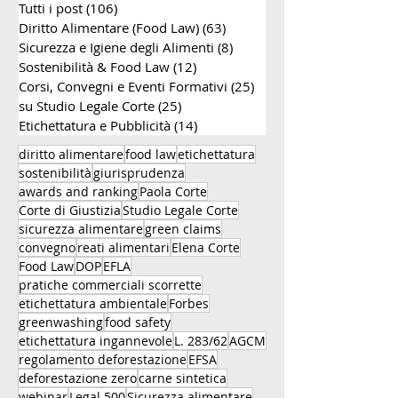
Tutti i post
(106)
106 post
Europea
Diritto Alimentare (Food Law)
(63)
63 post
Sicurezza e Igiene degli Alimenti
(8)
8 post
Sostenibilità & Food Law
(12)
12 post
Corsi, Convegni e Eventi Formativi
(25)
25 post
su Studio Legale Corte
(25)
25 post
Etichettatura e Pubblicità
(14)
14 post
diritto alimentare
food law
etichettatura
sostenibilità
giurisprudenza
awards and ranking
Paola Corte
Corte di Giustizia
Studio Legale Corte
sicurezza alimentare
green claims
convegno
reati alimentari
Elena Corte
Food Law
DOP
EFLA
pratiche commerciali scorrette
etichettatura ambientale
Forbes
greenwashing
food safety
etichettatura ingannevole
L. 283/62
AGCM
regolamento deforestazione
EFSA
deforestazione zero
carne sintetica
webinar
Legal 500
Sicurezza alimentare