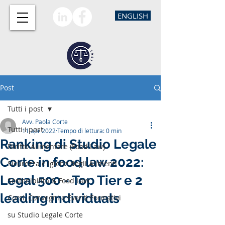
ENGLISH
Post
Tutti i post
Avv. Paola Corte
Tutti i post
11 apr 2022
Tempo di lettura: 0 min
Ranking di Studio Legale
Diritto Alimentare (Food Law)
Corte in food law 2022:
Sicurezza e Igiene degli Alimenti
Legal 500 - Top Tier e 2
Sostenibilità & Food Law
leading individuals
Corsi, Convegni e Eventi Formativi
su Studio Legale Corte