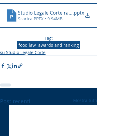
Studio Legale Corte ranking 2022
.pptx
Scarica PPTX • 9.94MB
Tag:
food law
awards and ranking
su Studio Legale Corte
Post recenti
Mostra tutti