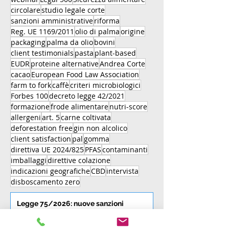
circolare
studio legale corte
sanzioni amministrative
riforma
Reg. UE 1169/2011
olio di palma
origine
packaging
palma da olio
bovini
client testimonials
pasta
plant-based
EUDR
proteine alternative
Andrea Corte
cacao
European Food Law Association
farm to fork
caffè
criteri microbiologici
Forbes 100
decreto legge 42/2021
formazione
frode alimentare
nutri-score
allergeni
art. 5
carne coltivata
deforestation free
gin non alcolico
client satisfaction
pal
gomma
direttiva UE 2024/825
PFAS
contaminanti
imballaggi
direttive colazione
indicazioni geografiche
CBD
intervista
disboscamento zero
Legge 75/2026: nuove sanzioni
amministrative nel settore
agroalimentare