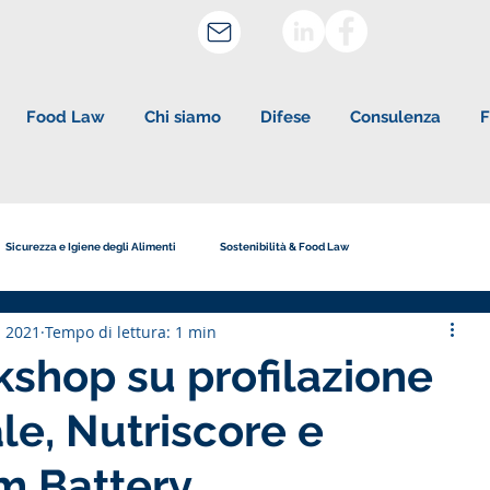
Food Law
Chi siamo
Difese
Consulenza
F
Sicurezza e Igiene degli Alimenti
Sostenibilità & Food Law
u 2021
Tempo di lettura: 1 min
tudio Legale Corte
Etichettatura e Pubblicità
shop su profilazione
le, Nutriscore e
m Battery