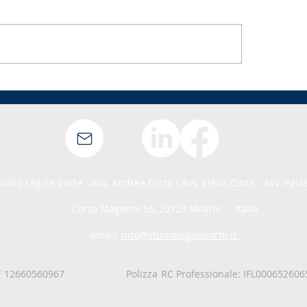
dotti
Congresso EFLA 2025: A Milano il
uove
dibattito sul rapporto tra scienza
gli
diritto alimentare
ettore
tudio Legale Corte - Avv. Andrea Corte - Avv. Elena Corte - Avv. Paol
Corso Magenta 56, 20123 Milano - Italia
email:
info@studiolegalecorte.it
CF 12660560967
Polizza RC Professionale: IFL0