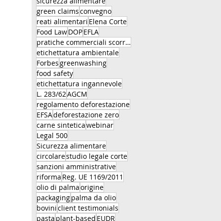
sicurezza alimentare
green claims
convegno
reati alimentari
Elena Corte
Food Law
DOP
EFLA
pratiche commerciali scorrette
etichettatura ambientale
Forbes
greenwashing
food safety
etichettatura ingannevole
L. 283/62
AGCM
regolamento deforestazione
EFSA
deforestazione zero
carne sintetica
webinar
Legal 500
Sicurezza alimentare
circolare
studio legale corte
sanzioni amministrative
riforma
Reg. UE 1169/2011
olio di palma
origine
packaging
palma da olio
bovini
client testimonials
pasta
plant-based
EUDR