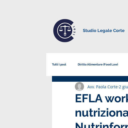
Studio Legale Corte
Tutti i post
Diritto Alimentare (Food Law)
Avv. Paola Corte
2 gi
Corsi, Convegni e Eventi Formativi
su S
EFLA work
nutriziona
Nutrinfor