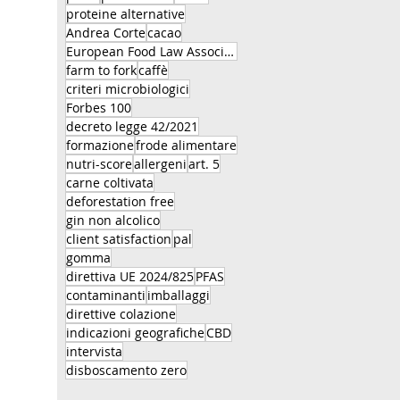
proteine alternative
Andrea Corte
cacao
European Food Law Association
farm to fork
caffè
criteri microbiologici
Forbes 100
decreto legge 42/2021
formazione
frode alimentare
nutri-score
allergeni
art. 5
carne coltivata
deforestation free
gin non alcolico
client satisfaction
pal
gomma
direttiva UE 2024/825
PFAS
contaminanti
imballaggi
direttive colazione
indicazioni geografiche
CBD
intervista
disboscamento zero