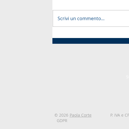
Scrivi un commento...
Riforma della tutela dei pro
alimentari: webinar sulle n
sanzioni, i reati alimentari e 
impatti per le aziende del s
food
S
© 2026
Paola Corte
P. IVA e 
GDPR