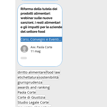
Riforma della tutela dei
prodotti alimentari:
webinar sulle nuove
sanzioni, i reati alimentari
e gli impatti per le aziende
del settore food
Corsi, Convegni e Eventi Formativi
Avv. Paola Corte
11 mag
diritto alimentare
food law
etichettatura
sostenibilità
giurisprudenza
awards and ranking
Paola Corte
Corte di Giustizia
Studio Legale Corte