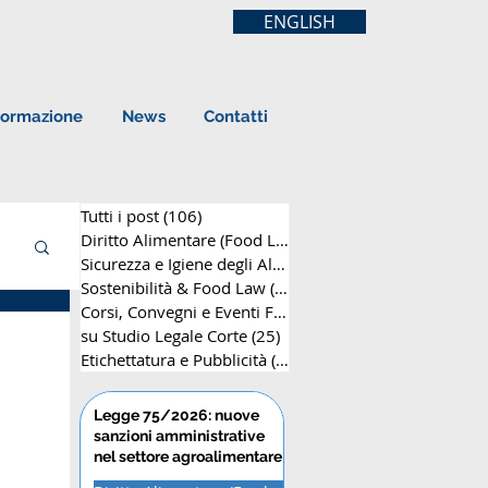
ENGLISH
ormazione
News
Contatti
Tutti i post
(106)
106 post
Diritto Alimentare (Food Law)
(63)
63 post
Sicurezza e Igiene degli Alimenti
(8)
8 post
Sostenibilità & Food Law
(12)
12 post
Corsi, Convegni e Eventi Formativi
(25)
25 post
su Studio Legale Corte
(25)
25 post
Etichettatura e Pubblicità
(14)
14 post
Legge 75/2026: nuove
sanzioni amministrative
nel settore agroalimentare