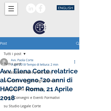
ENGLISH
Post
Tutti i post
Avv. Paola Corte
Tutti i post
9 apr 2018
Tempo di lettura: 2 min
Avv. Elena Corte relatrice
Diritto Alimentare (Food Law)
al Convegno "20 anni di
Sicurezza e Igiene degli Alimenti
HACCP" Roma, 21 Aprile
Sostenibilità & Food Law
2018
Corsi, Convegni e Eventi Formativi
su Studio Legale Corte