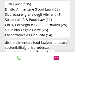
Tutti i post
(106)
106 post
Europea
Diritto Alimentare (Food Law)
(63)
63 post
Sicurezza e Igiene degli Alimenti
(8)
8 post
Sostenibilità & Food Law
(12)
12 post
Corsi, Convegni e Eventi Formativi
(25)
25 post
su Studio Legale Corte
(25)
25 post
Etichettatura e Pubblicità
(14)
14 post
diritto alimentare
food law
etichettatura
sostenibilità
giurisprudenza
awards and ranking
Paola Corte
Corte di Giustizia
Studio Legale Corte
sicurezza alimentare
green claims
convegno
reati alimentari
Elena Corte
Food Law
DOP
EFLA
pratiche commerciali scorrette
etichettatura ambientale
Forbes
greenwashing
food safety
etichettatura ingannevole
L. 283/62
AGCM
regolamento deforestazione
EFSA
deforestazione zero
carne sintetica