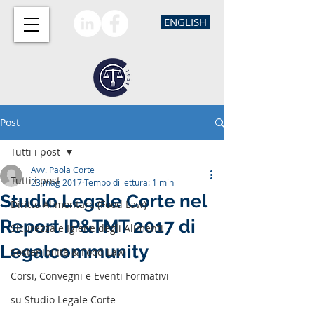
ENGLISH
Post
Tutti i post
Avv. Paola Corte
Tutti i post
23 mag 2017
Tempo di lettura: 1 min
Studio Legale Corte nel
Diritto Alimentare (Food Law)
Report IP&TMT 2017 di
Sicurezza e Igiene degli Alimenti
Legalcommunity
Sostenibilità & Food Law
Corsi, Convegni e Eventi Formativi
su Studio Legale Corte