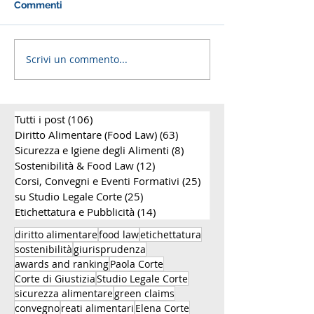
Commenti
Scrivi un commento...
Congresso EFLA 2025: A
18° EFFL Confe
Milano il dibattito sul
2024 - Paola Co
rapporto tra scienza e
tratterà i casi d
diritto alimentare
Corte di Giustiz
Tutti i post
(106)
106 post
Europea
Diritto Alimentare (Food Law)
(63)
63 post
Sicurezza e Igiene degli Alimenti
(8)
8 post
Sostenibilità & Food Law
(12)
12 post
Corsi, Convegni e Eventi Formativi
(25)
25 post
su Studio Legale Corte
(25)
25 post
Etichettatura e Pubblicità
(14)
14 post
diritto alimentare
food law
etichettatura
sostenibilità
giurisprudenza
awards and ranking
Paola Corte
Corte di Giustizia
Studio Legale Corte
sicurezza alimentare
green claims
convegno
reati alimentari
Elena Corte