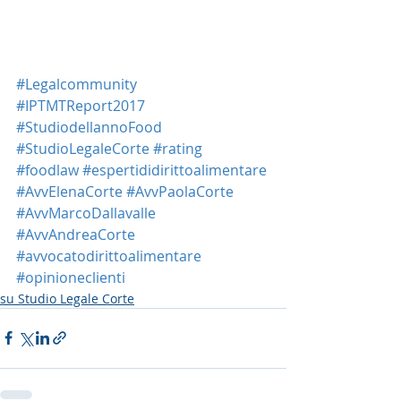
#Legalcommunity
#IPTMTReport2017
#StudiodellannoFood
#StudioLegaleCorte
#rating
#foodlaw
#espertididirittoalimentare
#AvvElenaCorte
#AvvPaolaCorte
#AvvMarcoDallavalle
#AvvAndreaCorte
#avvocatodirittoalimentare
#opinioneclienti
su Studio Legale Corte