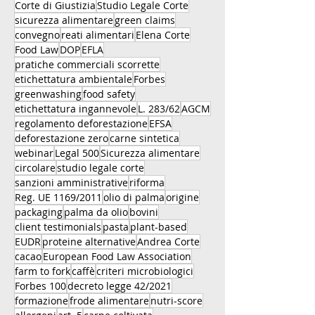
Corte di Giustizia
Studio Legale Corte
sicurezza alimentare
green claims
convegno
reati alimentari
Elena Corte
Food Law
DOP
EFLA
pratiche commerciali scorrette
etichettatura ambientale
Forbes
greenwashing
food safety
etichettatura ingannevole
L. 283/62
AGCM
regolamento deforestazione
EFSA
deforestazione zero
carne sintetica
webinar
Legal 500
Sicurezza alimentare
circolare
studio legale corte
sanzioni amministrative
riforma
Reg. UE 1169/2011
olio di palma
origine
packaging
palma da olio
bovini
client testimonials
pasta
plant-based
EUDR
proteine alternative
Andrea Corte
cacao
European Food Law Association
farm to fork
caffè
criteri microbiologici
Forbes 100
decreto legge 42/2021
formazione
frode alimentare
nutri-score