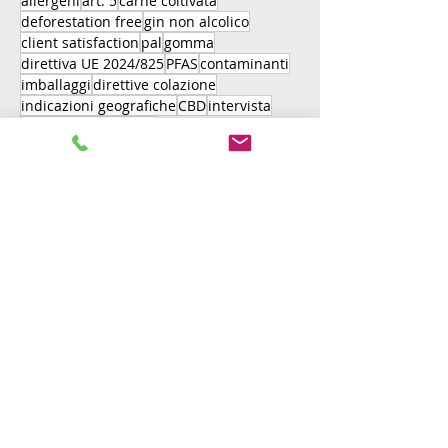
allergeni
art. 5
carne coltivata
deforestation free
gin non alcolico
client satisfaction
pal
gomma
direttiva UE 2024/825
PFAS
contaminanti
imballaggi
direttive colazione
indicazioni geografiche
CBD
intervista
disboscamento zero
Legge 75/2026: nuove sanzioni
amministrative nel settore
agroalimentare
Diritto Alimentare (Food Law)
Avv. Paola Corte
2 giu