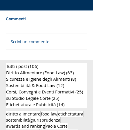
Commenti
Scrivi un commento...
Riforma dei reati
Riforma della t
alimentari nella L. 75
prodotti alimen
del 2026: Guida
webinar sulle 
completa
sanzioni, i reati
Tutti i post
(106)
106 post
alimentari e gli
per le aziende 
Diritto Alimentare (Food Law)
(63)
63 post
settore food
Sicurezza e Igiene degli Alimenti
(8)
8 post
Sostenibilità & Food Law
(12)
12 post
Corsi, Convegni e Eventi Formativi
(25)
25 post
su Studio Legale Corte
(25)
25 post
Etichettatura e Pubblicità
(14)
14 post
diritto alimentare
food law
etichettatura
sostenibilità
giurisprudenza
awards and ranking
Paola Corte