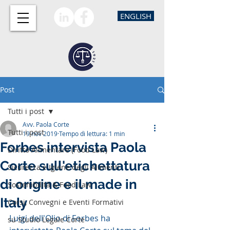
ENGLISH
Post
Tutti i post
Avv. Paola Corte
Tutti i post
19 nov 2019
Tempo di lettura: 1 min
Forbes intervista Paola
Diritto Alimentare (Food Law)
Corte sull'etichettatura
Sicurezza e Igiene degli Alimenti
di origine e il made in
Sostenibilità & Food Law
Italy
Corsi, Convegni e Eventi Formativi
Luigi dell'Olio di Forbes ha 
su Studio Legale Corte