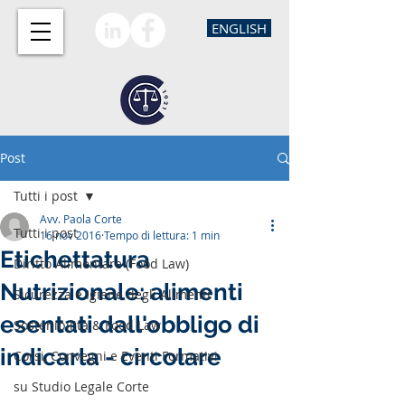
ENGLISH
Post
Tutti i post
Avv. Paola Corte
Tutti i post
16 nov 2016
Tempo di lettura: 1 min
Etichettatura
Diritto Alimentare (Food Law)
Nutrizionale: alimenti
Sicurezza e Igiene degli Alimenti
esentati dall'obbligo di
Sostenibilità & Food Law
indicarla - circolare
Corsi, Convegni e Eventi Formativi
su Studio Legale Corte