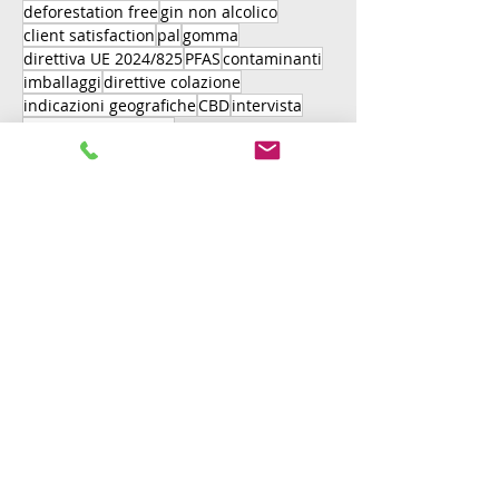
deforestation free
gin non alcolico
client satisfaction
pal
gomma
direttiva UE 2024/825
PFAS
contaminanti
imballaggi
direttive colazione
indicazioni geografiche
CBD
intervista
disboscamento zero
Legge 75/2026: nuove sanzioni
amministrative nel settore
agroalimentare
Diritto Alimentare (Food Law)
Avv. Paola Corte
2 giu
Riforma dei reati alimentari nella L. 75