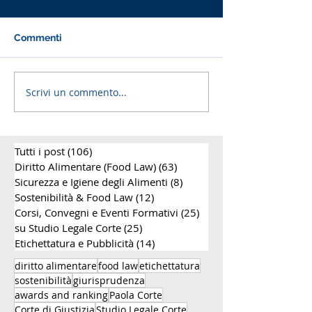
Commenti
Scrivi un commento...
Riforma dei reati
Riforma della t
alimentari nella L. 75
prodotti alimen
del 2026: Guida
webinar sulle 
completa
sanzioni, i reati
Tutti i post
(106)
106 post
alimentari e gli
per le aziende 
Diritto Alimentare (Food Law)
(63)
63 post
settore food
Sicurezza e Igiene degli Alimenti
(8)
8 post
Sostenibilità & Food Law
(12)
12 post
Corsi, Convegni e Eventi Formativi
(25)
25 post
su Studio Legale Corte
(25)
25 post
Etichettatura e Pubblicità
(14)
14 post
diritto alimentare
food law
etichettatura
sostenibilità
giurisprudenza
awards and ranking
Paola Corte
Corte di Giustizia
Studio Legale Corte