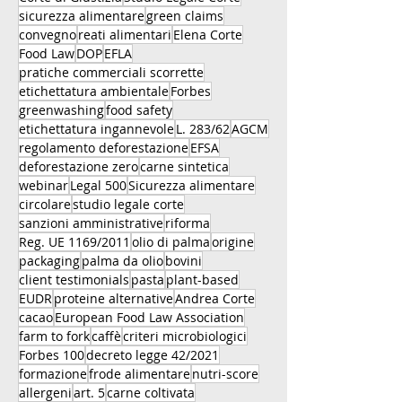
sicurezza alimentare
green claims
convegno
reati alimentari
Elena Corte
Food Law
DOP
EFLA
pratiche commerciali scorrette
etichettatura ambientale
Forbes
greenwashing
food safety
etichettatura ingannevole
L. 283/62
AGCM
regolamento deforestazione
EFSA
deforestazione zero
carne sintetica
webinar
Legal 500
Sicurezza alimentare
circolare
studio legale corte
sanzioni amministrative
riforma
Reg. UE 1169/2011
olio di palma
origine
packaging
palma da olio
bovini
client testimonials
pasta
plant-based
EUDR
proteine alternative
Andrea Corte
cacao
European Food Law Association
farm to fork
caffè
criteri microbiologici
Forbes 100
decreto legge 42/2021
formazione
frode alimentare
nutri-score
allergeni
art. 5
carne coltivata