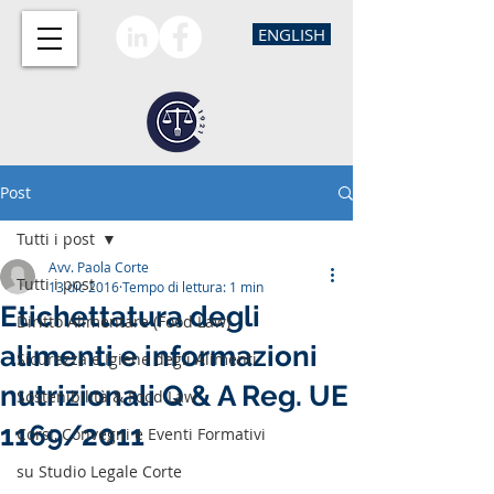
ENGLISH
Post
Tutti i post
Avv. Paola Corte
Tutti i post
13 dic 2016
Tempo di lettura: 1 min
Etichettatura degli
Diritto Alimentare (Food Law)
alimenti e informazioni
Sicurezza e Igiene degli Alimenti
nutrizionali Q & A Reg. UE
Sostenibilità & Food Law
1169/2011
Corsi, Convegni e Eventi Formativi
su Studio Legale Corte