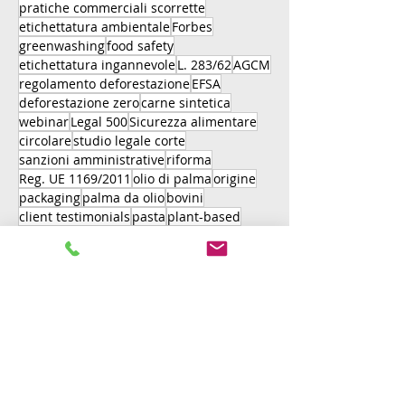
pratiche commerciali scorrette
etichettatura ambientale
Forbes
greenwashing
food safety
etichettatura ingannevole
L. 283/62
AGCM
regolamento deforestazione
EFSA
deforestazione zero
carne sintetica
webinar
Legal 500
Sicurezza alimentare
circolare
studio legale corte
sanzioni amministrative
riforma
Reg. UE 1169/2011
olio di palma
origine
packaging
palma da olio
bovini
client testimonials
pasta
plant-based
EUDR
proteine alternative
Andrea Corte
cacao
European Food Law Association
farm to fork
caffè
criteri microbiologici
Forbes 100
decreto legge 42/2021
formazione
frode alimentare
nutri-score
allergeni
art. 5
carne coltivata
deforestation free
gin non alcolico
client satisfaction
pal
gomma
direttiva UE 2024/825
PFAS
contaminanti