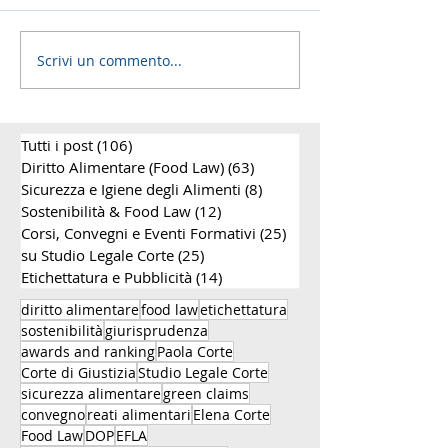
Scrivi un commento...
Riforma dei reati
Riforma della t
alimentari nella L. 75
prodotti alimen
del 2026: Guida
webinar sulle 
completa
sanzioni, i reati
Tutti i post
(106)
106 post
alimentari e gli
per le aziende 
Diritto Alimentare (Food Law)
(63)
63 post
settore food
Sicurezza e Igiene degli Alimenti
(8)
8 post
Sostenibilità & Food Law
(12)
12 post
Corsi, Convegni e Eventi Formativi
(25)
25 post
su Studio Legale Corte
(25)
25 post
Etichettatura e Pubblicità
(14)
14 post
diritto alimentare
food law
etichettatura
sostenibilità
giurisprudenza
awards and ranking
Paola Corte
Corte di Giustizia
Studio Legale Corte
sicurezza alimentare
green claims
convegno
reati alimentari
Elena Corte
Food Law
DOP
EFLA