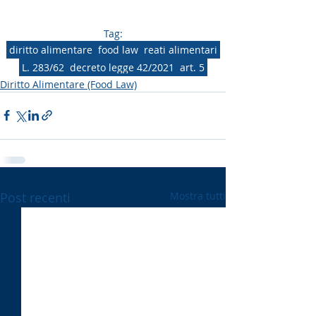
Tag:
diritto alimentare
food law
reati alimentari
L. 283/62
decreto legge 42/2021
art. 5
Diritto Alimentare (Food Law)
Post recenti
Mostra tutti