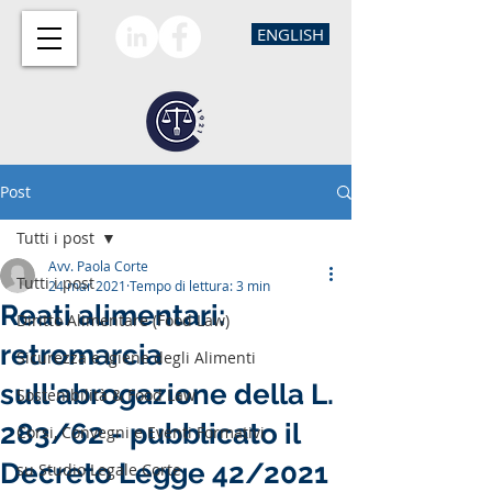
ENGLISH
Post
Tutti i post
Avv. Paola Corte
Tutti i post
24 mar 2021
Tempo di lettura: 3 min
Reati alimentari:
Diritto Alimentare (Food Law)
retromarcia
Sicurezza e Igiene degli Alimenti
sull'abrogazione della L.
Sostenibilità & Food Law
283/62 - pubblicato il
Corsi, Convegni e Eventi Formativi
Decreto Legge 42/2021
su Studio Legale Corte