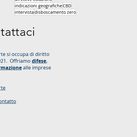
indicazioni geografiche
CBD
intervista
disboscamento zero
tattaci
te si occupa di diritto
921. Offriamo
difese
,
rmazione
alle imprese
rte
ontatto