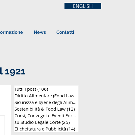
ENGLISH
ormazione
News
Contatti
l 1921
Tutti i post
(106)
106 post
Diritto Alimentare (Food Law)
(63)
63 post
Sicurezza e Igiene degli Alimenti
(8)
8 post
Sostenibilità & Food Law
(12)
12 post
Corsi, Convegni e Eventi Formativi
(25)
25 post
su Studio Legale Corte
(25)
25 post
Etichettatura e Pubblicità
(14)
14 post