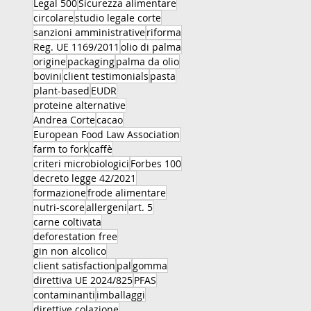
Legal 500
Sicurezza alimentare
circolare
studio legale corte
sanzioni amministrative
riforma
Reg. UE 1169/2011
olio di palma
origine
packaging
palma da olio
bovini
client testimonials
pasta
plant-based
EUDR
proteine alternative
Andrea Corte
cacao
European Food Law Association
farm to fork
caffè
criteri microbiologici
Forbes 100
decreto legge 42/2021
formazione
frode alimentare
nutri-score
allergeni
art. 5
carne coltivata
deforestation free
gin non alcolico
client satisfaction
pal
gomma
direttiva UE 2024/825
PFAS
contaminanti
imballaggi
direttive colazione