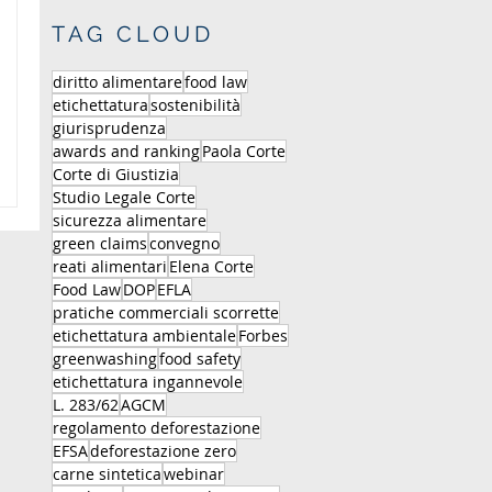
TAG CLOUD
diritto alimentare
food law
etichettatura
sostenibilità
giurisprudenza
awards and ranking
Paola Corte
Corte di Giustizia
Studio Legale Corte
sicurezza alimentare
green claims
convegno
reati alimentari
Elena Corte
Food Law
DOP
EFLA
pratiche commerciali scorrette
etichettatura ambientale
Forbes
greenwashing
food safety
etichettatura ingannevole
L. 283/62
AGCM
regolamento deforestazione
EFSA
deforestazione zero
carne sintetica
webinar