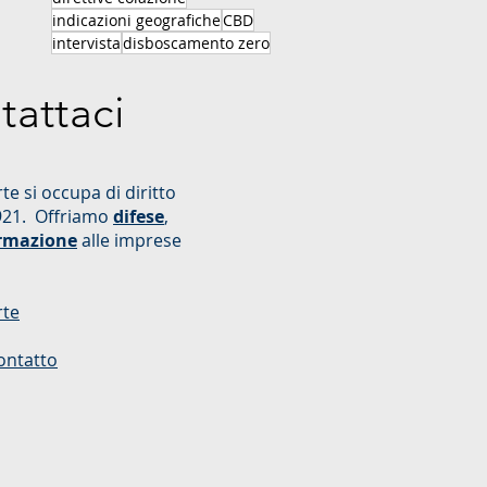
indicazioni geografiche
CBD
intervista
disboscamento zero
tattaci
te si occupa di diritto
921. Offriamo
difese
,
rmazione
alle imprese
rte
ontatto