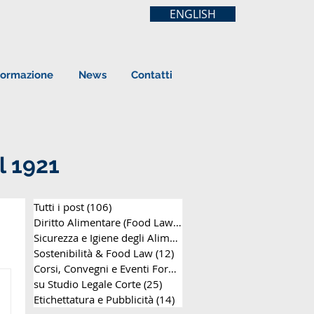
ENGLISH
ormazione
News
Contatti
l 1921
Tutti i post
(106)
106 post
Diritto Alimentare (Food Law)
(63)
63 post
Sicurezza e Igiene degli Alimenti
(8)
8 post
Sostenibilità & Food Law
(12)
12 post
Corsi, Convegni e Eventi Formativi
(25)
25 post
su Studio Legale Corte
(25)
25 post
Etichettatura e Pubblicità
(14)
14 post