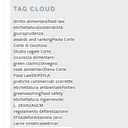
TAG CLOUD
diritto alimentare
food law
etichettatura
sostenibilità
giurisprudenza
awards and ranking
Paola Corte
Corte di Giustizia
Studio Legale Corte
sicurezza alimentare
green claims
convegno
reati alimentari
Elena Corte
Food Law
DOP
EFLA
pratiche commerciali scorrette
etichettatura ambientale
Forbes
greenwashing
food safety
etichettatura ingannevole
L. 283/62
AGCM
regolamento deforestazione
EFSA
deforestazione zero
carne sintetica
webinar