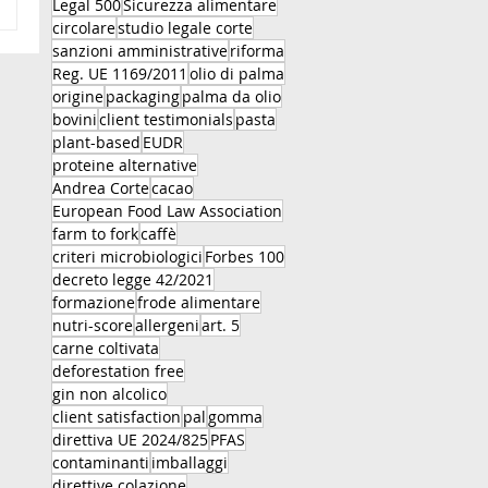
Legal 500
Sicurezza alimentare
circolare
studio legale corte
sanzioni amministrative
riforma
Reg. UE 1169/2011
olio di palma
origine
packaging
palma da olio
bovini
client testimonials
pasta
plant-based
EUDR
proteine alternative
Andrea Corte
cacao
European Food Law Association
farm to fork
caffè
criteri microbiologici
Forbes 100
decreto legge 42/2021
formazione
frode alimentare
nutri-score
allergeni
art. 5
carne coltivata
deforestation free
gin non alcolico
client satisfaction
pal
gomma
direttiva UE 2024/825
PFAS
contaminanti
imballaggi
direttive colazione