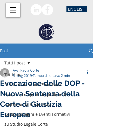
ENGLISH
Post
Tutti i post
Avv. Paola Corte
Tutti i post
3 mag 2019
Tempo di lettura: 2 min
Evocazione delle DOP -
Diritto Alimentare (Food Law)
Nuova Sentenza della
Sicurezza e Igiene degli Alimenti
Corte di Giustizia
Sostenibilità & Food Law
Europea
Corsi, Convegni e Eventi Formativi
su Studio Legale Corte